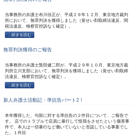
当事務所の弁護士布川佳正が、平成２９年１２月、東京地方裁判
所において、無罪判決を獲得しました（覚せい剤取締法違反、関
税法違反、検察官控訴なく確定）。
...続きを読む
無罪判決獲得のご報告
当事務所の弁護士贄田健二郎が、平成２９年１０月、東京地方裁
判所立川支部において、無罪判決を獲得しました（覚せい剤取締
法違反、検察官控訴なく確定）。
...続きを読む
新人弁護士活動記・準抗告パート2！
本年獲得した、勾留に対する準抗告の２件目について、ご報告で
す。 店でのトラブルで店員に暴行して怪我をさせたという傷害事
件で、本人は一切暴行など働いていないと否認している事案でし
た。１件目